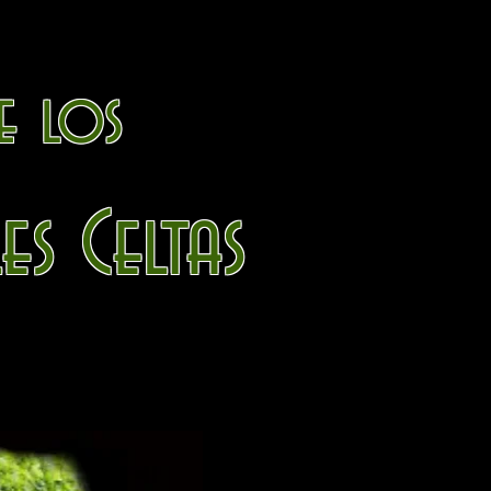
e
los
 Celtas