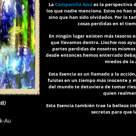
La
Campanilla Azul
es la perspectiva d
los que nadie menciona. Estos no han 
sino que han sido olvidados. Por lo tan
cosas perdidas en el tiem
En ningún lugar existen más tesoros 
que llevamos dentro. Llochw nos ayu
partes perdidas de nosotros mismos
desde entonces hemos enterrado debaj
miedos de la 
Esta Esencia es un llamado a la acción
fuistes en un tiempo más inocente y má
del mundo te detuviera de tomar riesgo
quien realment
ll)
Esta Esencia también trae la belleza in
secretas para que 
k-Au